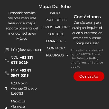
Mapa Del Sitio
Ensamblamos las
INICIO
Contáctanos
mejores máquinas
PRODUCTOS
Contáctanos para
láser con el mejor
DEMOSTRACIONES
cualquier inquietud,
soporte posventa del
duda o información
mundo, hechas en
YOUTUBE
acerca de nuestras
México
EMPRESA
máquinas láser
CONTACTO
info@forzalaser.com
This site is protected
by reCAPTCHA and
RECURSOS
GDL :
+52 331
the
Privacy Policy
073 0029
and
Terms of Service
apply.
MTY :
+52 81
3547 0215
Contacto
620 Albion
Avenue, Chicago,
IL 60193
Matriz: La
Alameda,