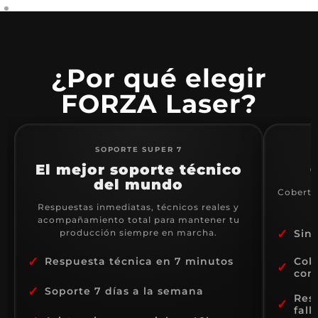
¿Por qué elegir
FORZA Laser?
SOPORTE SUPER 7
El mejor soporte técnico
del mundo
Cobertur
Respuestas inmediatas, técnicos reales y
acompañamiento total para mantener tu
✓
producción siempre en marcha.
Sin
✓
Cob
Respuesta técnica en 7 minutos
✓
com
✓
Soporte 7 días a la semana
Res
✓
fall