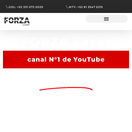
GDL: +52 331 073 0029
MTY: +52 81 3547 0215
FORZA Laser
canal N°1 de YouTube
de la industria CNC
en español