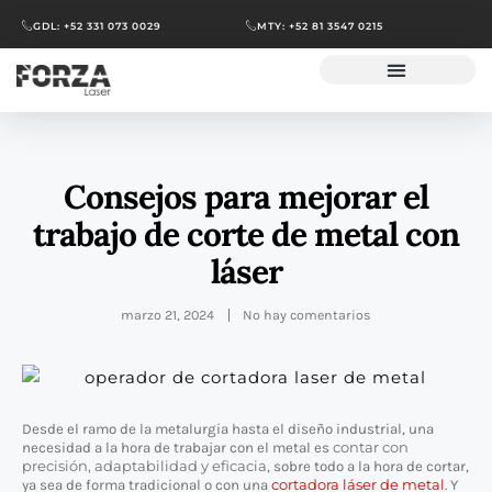
GDL: +52 331 073 0029
MTY: +52 81 3547 0215
Consejos para mejorar el
trabajo de corte de metal con
láser
marzo 21, 2024
No hay comentarios
Desde el ramo de la metalurgia hasta el diseño industrial, una
contar con
necesidad a la hora de trabajar con el metal es
precisión, adaptabilidad y eficacia
, sobre todo a la hora de cortar,
cortadora láser de metal
ya sea de forma tradicional o con una
. Y