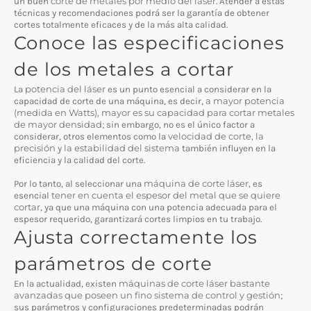
corte de metales por medio del láser
un buen
. Atender a estas
técnicas y recomendaciones podrá ser la garantía de obtener
cortes totalmente eficaces y de la más alta calidad.
Conoce las especificaciones
de los metales a cortar
potencia del láser
La
es un punto esencial a considerar en la
a mayor potencia
capacidad de corte de una máquina, es decir,
(medida en Watts), mayor es su capacidad para cortar metales
de mayor densidad
; sin embargo, no es el único factor a
velocidad de corte,
la
considerar, otros elementos como la
precisión
la estabilidad del sistema
y
también influyen en la
eficiencia y la calidad del corte.
máquina de corte láser
Por lo tanto, al seleccionar una
, es
tener en cuenta el espesor del metal que se quiere
esencial
cortar
, ya que una máquina con una potencia adecuada para el
espesor requerido, garantizará cortes limpios en tu trabajo.
Ajusta correctamente los
parámetros de corte
máquinas de corte láser bastante
En la actualidad, existen
avanzadas que poseen un fino sistema de control y gestión
;
sus parámetros y configuraciones predeterminadas podrán