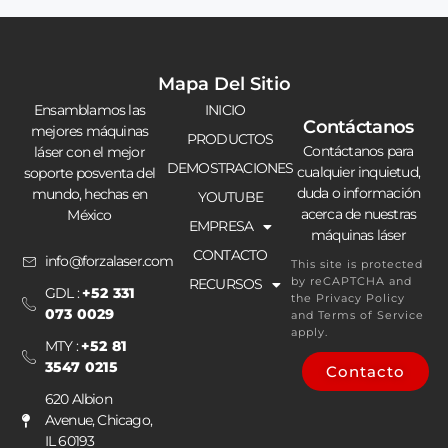
Mapa Del Sitio
Ensamblamos las
INICIO
Contáctanos
mejores máquinas
PRODUCTOS
Contáctanos para
láser con el mejor
DEMOSTRACIONES
cualquier inquietud,
soporte posventa del
duda o información
mundo, hechas en
YOUTUBE
acerca de nuestras
México
EMPRESA
máquinas láser
CONTACTO
info@forzalaser.com
This site is protected
by reCAPTCHA and
RECURSOS
GDL :
+52 331
the
Privacy Policy
073 0029
and
Terms of Service
apply.
MTY :
+52 81
3547 0215
Contacto
620 Albion
Avenue, Chicago,
IL 60193