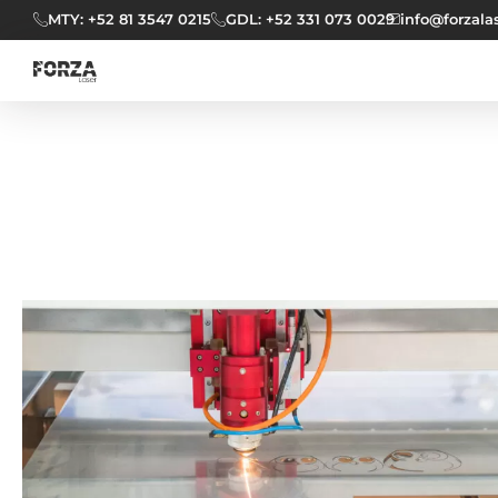
MTY: +52 81 3547 0215
GDL: +52 331 073 0029
info@forzala