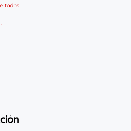
de todos.
.
cción