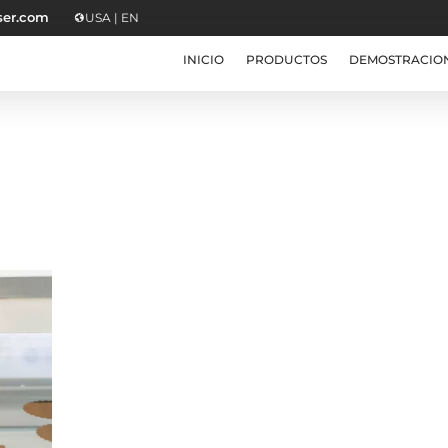
ser.com
USA | EN
INICIO
PRODUCTOS
DEMOSTRACIO
Por qué el corte l
CO2 es la mejor
opción para tu