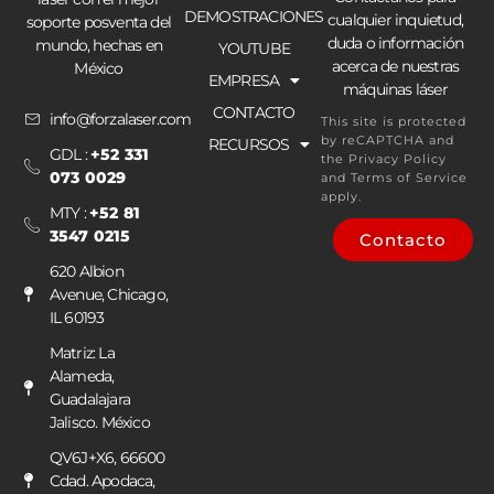
DEMOSTRACIONES
cualquier inquietud,
soporte posventa del
duda o información
mundo, hechas en
YOUTUBE
acerca de nuestras
México
EMPRESA
máquinas láser
CONTACTO
info@forzalaser.com
This site is protected
by reCAPTCHA and
RECURSOS
GDL :
+52 331
the
Privacy Policy
073 0029
and
Terms of Service
apply.
MTY :
+52 81
3547 0215
Contacto
620 Albion
Avenue, Chicago,
IL 60193
Matriz: La
Alameda,
Guadalajara
Jalisco. México
QV6J+X6, 66600
Cdad. Apodaca,